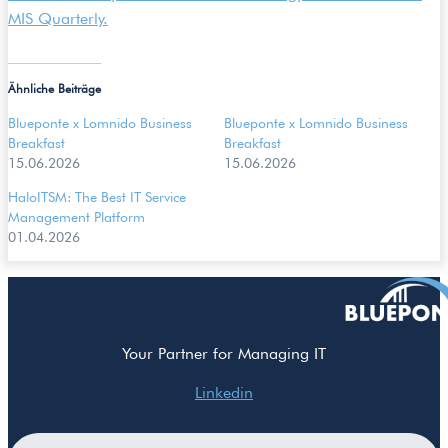
MIS Quarterly.
Ähnliche Beiträge
Blueponte x Lomnido Business
Blueponte x Lomnido Business
Breakfast
Breakfast
15.06.2026
15.06.2026
HaloITSM: The Best IT Service
Management Platform
01.04.2026
Your Partner for Managing IT
Linkedin